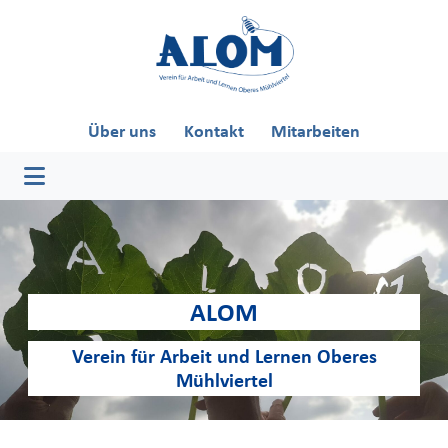
Skip
to
content
Über uns
Kontakt
Mitarbeiten
ALOM
Verein für Arbeit und Lernen Oberes
Mühlviertel